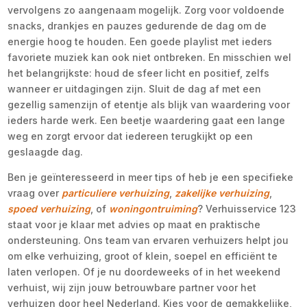
vervolgens zo aangenaam mogelijk. Zorg voor voldoende
snacks, drankjes en pauzes gedurende de dag om de
energie hoog te houden. Een goede playlist met ieders
favoriete muziek kan ook niet ontbreken. En misschien wel
het belangrijkste: houd de sfeer licht en positief, zelfs
wanneer er uitdagingen zijn. Sluit de dag af met een
gezellig samenzijn of etentje als blijk van waardering voor
ieders harde werk. Een beetje waardering gaat een lange
weg en zorgt ervoor dat iedereen terugkijkt op een
geslaagde dag.
Ben je geïnteresseerd in meer tips of heb je een specifieke
vraag over
particuliere verhuizing
,
zakelijke verhuizing
,
spoed verhuizing
, of
woningontruiming
? Verhuisservice 123
staat voor je klaar met advies op maat en praktische
ondersteuning. Ons team van ervaren verhuizers helpt jou
om elke verhuizing, groot of klein, soepel en efficiënt te
laten verlopen. Of je nu doordeweeks of in het weekend
verhuist, wij zijn jouw betrouwbare partner voor het
verhuizen door heel Nederland. Kies voor de gemakkelijke,