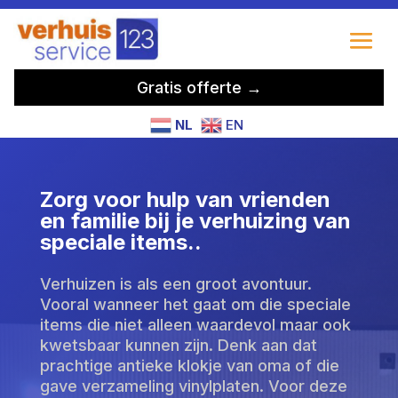
Gratis offerte →
NL
EN
Zorg voor hulp van vrienden
en familie bij je verhuizing van
speciale items.​.
Verhuizen is als een groot avontuur.
Vooral wanneer het gaat om die speciale
items die niet alleen waardevol maar ook
kwetsbaar kunnen zijn. Denk aan dat
prachtige antieke klokje van oma of die
gave verzameling vinylplaten. Voor deze