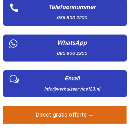

Telefoonnummer
085 800 2200

WhatsApp
085 800 2200
w
Email
info@verhuisservice123.nl
Direct gratis offerte →