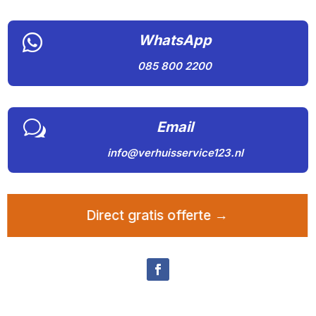

WhatsApp
085 800 2200
w
Email
info@verhuisservice123.nl
Direct gratis offerte →