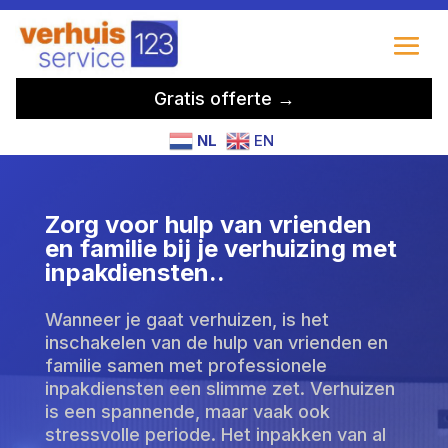
Gratis offerte →
NL
EN
Zorg voor hulp van vrienden
en familie bij je verhuizing met
inpakdiensten.​.
Wanneer je gaat verhuizen, is het
inschakelen van de hulp van vrienden en
familie samen met professionele
inpakdiensten een slimme zet. Verhuizen
is een spannende, maar vaak ook
stressvolle periode. Het inpakken van al