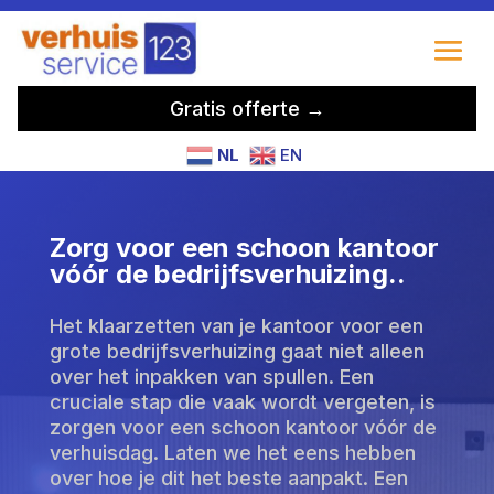
Gratis offerte →
NL
EN
Zorg voor een schoon kantoor
vóór de bedrijfsverhuizing.​.
Het klaarzetten van je kantoor voor een
grote bedrijfsverhuizing gaat niet alleen
over het inpakken van spullen. Een
cruciale stap die vaak wordt vergeten, is
zorgen voor een schoon kantoor vóór de
verhuisdag. Laten we het eens hebben
over hoe je dit het beste aanpakt. Een