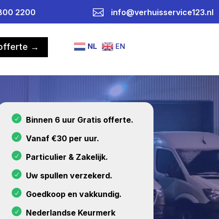

800 2200
info@verhuisservice123.nl
NL
EN
 offerte →
Binnen 6 uur Gratis offerte.
Vanaf €30 per uur.
Particulier & Zakelijk.
Uw spullen verzekerd.
Goedkoop en vakkundig.
Nederlandse Keurmerk