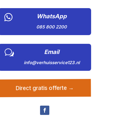

WhatsApp
085 800 2200
w
Email
info@verhuisservice123.nl
Direct gratis offerte →