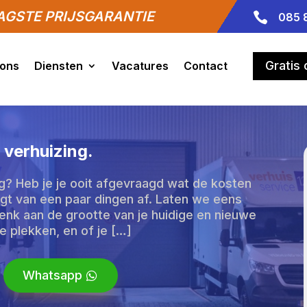
GSTE PRIJSGARANTIE

085 
Gratis
 ons
Diensten
Vacatures
Contact
 verhuizing.
ng? Heb je je ooit afgevraagd wat de kosten
ngt van een paar dingen af. Laten we eens
enk aan de grootte van je huidige en nieuwe
 plekken, en of je […]
Whatsapp