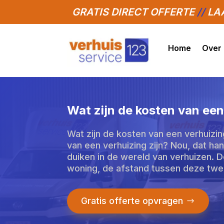
GRATIS DIRECT OFFERTE
//
LAA
Home
Over
Wat zijn de kosten van een
Wat zijn de kosten van een verhuizi
van een verhuizing zijn? Nou, dat ha
duiken in de wereld van verhuizen. D
woning, de afstand tussen deze twee
Gratis offerte opvragen