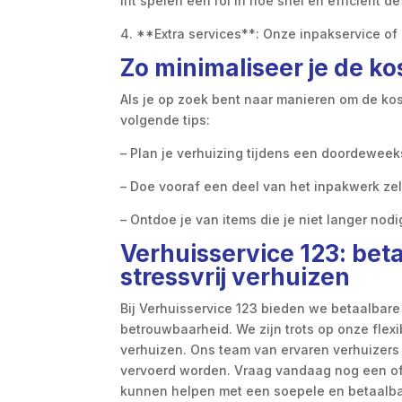
lift spelen een rol in hoe snel en efficiënt 
4. **Extra services**: Onze inpakservice of
Zo minimaliseer je de ko
Als je op zoek bent naar manieren om de ko
volgende tips:
– Plan je verhuizing tijdens een doordeweek
– Doe vooraf een deel van het inpakwerk zelf
– Ontdoe je van items die je niet langer no
Verhuisservice 123: bet
stressvrij verhuizen
Bij Verhuisservice 123 bieden we betaalbare
betrouwbaarheid. We zijn trots op onze flexib
verhuizen. Ons team van ervaren verhuizers z
vervoerd worden. Vraag vandaag nog een o
kunnen helpen met een soepele en betaalba