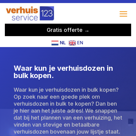
Gratis offerte →
NL
EN
Waar kun je verhuisdozen in
bulk kopen.
Waar kun je verhuisdozen in bulk kopen?
Op zoek naar een goede plek om
verhuisdozen in bulk te kopen? Dan ben
je hier aan het juiste adres! We snappen
dat bij het plannen van een verhuizing, het
vinden van stevige en betaalbare
verhuisdozen bovenaan jouw lijstje staat.