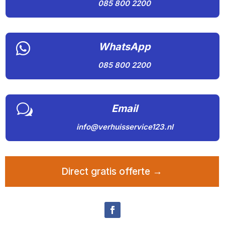
085 800 2200

WhatsApp
085 800 2200
w
Email
info@verhuisservice123.nl
Direct gratis offerte →