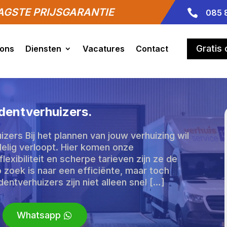
GSTE PRIJSGARANTIE

085 
Gratis
 ons
Diensten
Vacatures
Contact
udentverhuizers.
izers Bij het plannen van jouw verhuizing wil
rdelig verloopt. Hier komen onze
lexibiliteit en scherpe tarieven zijn ze de
 zoek is naar een efficiënte, maar toch
entverhuizers zijn niet alleen snel […]
Whatsapp