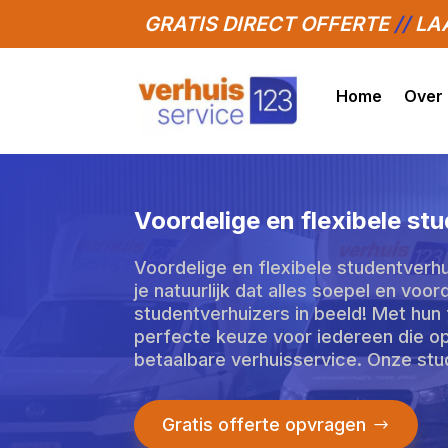
GRATIS DIRECT OFFERTE
//
LAA
Home
Over
Voordelige en flexibele st
Voordelige en flexibele studentverhu
je natuurlijk dat alles soepel en voo
studentverhuizers in beeld! Met hun f
perfecte keuze voor iedereen die op
betaalbare verhuisservice. Onze stud
Gratis offerte opvragen