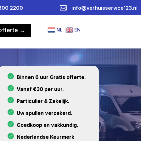

800 2200
info@verhuisservice123.nl
NL
EN
 offerte →
Binnen 6 uur Gratis offerte.
Vanaf €30 per uur.
Particulier & Zakelijk.
Uw spullen verzekerd.
Goedkoop en vakkundig.
Nederlandse Keurmerk