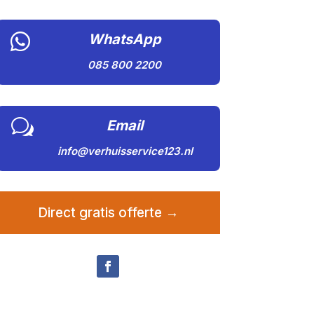

WhatsApp
085 800 2200
w
Email
info@verhuisservice123.nl
Direct gratis offerte →