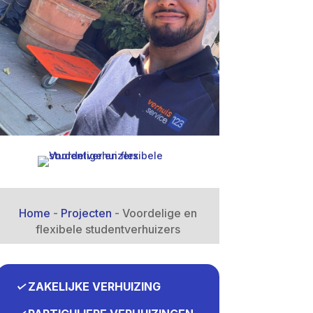
Home
-
Projecten
-
Voordelige en
flexibele studentverhuizers
✓
ZAKELIJKE VERHUIZING