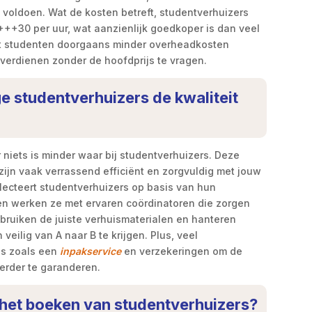
voldoen. Wat de kosten betreft, studentverhuizers
+++30 per uur, wat aanzienlijk goedkoper is dan veel
dat studenten doorgaans minder overheadkosten
verdienen zonder de hoofdprijs te vragen.
e studentverhuizers de kwaliteit
niets is minder waar bij studentverhuizers. Deze
ijn vaak verrassend efficiënt en zorgvuldig met jouw
electeert studentverhuizers op basis van hun
ien werken ze met ervaren coördinatoren die zorgen
bruiken de juiste verhuismaterialen en hanteren
eilig van A naar B te krijgen. Plus, veel
es zoals een
inpakservice
en verzekeringen om de
verder te garanderen.
j het boeken van studentverhuizers?