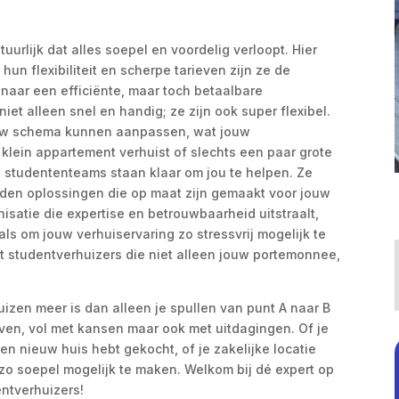
tuurlijk dat alles soepel en voordelig verloopt. Hier
un flexibiliteit en scherpe tarieven zijn ze de
 naar een efficiënte, maar toch betaalbare
iet alleen snel en handig; ze zijn ook super flexibel.
jouw schema kunnen aanpassen, wat jouw
 klein appartement verhuist of slechts een paar grote
e studententeams staan klaar om jou te helpen. Ze
ieden oplossingen die op maat zijn gemaakt voor jouw
isatie die expertise en betrouwbaarheid uitstraalt,
ls om jouw verhuiservaring zo stressvrij mogelijk te
 studentverhuizers die niet alleen jouw portemonnee,
uizen meer is dan alleen je spullen van punt A naar B
even, vol met kansen maar ook met uitdagingen. Of je
en nieuw huis hebt gekocht, of je zakelijke locatie
e zo soepel mogelijk te maken. Welkom bij dé expert op
entverhuizers!