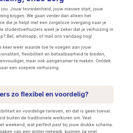
m jou. Jouw tevredenheid, jouw nieuwe start, jouw
ming krijgen. We gaan verder dan alleen het
ce die je helpt met een zorgeloze overgang naar je
e studentverhuizers weet je zeker dat je verhuizing in
ap? Bel, whatsapp, of mail ons vandaag nog!
lke keer weer waarde toe te voegen aan jouw
onaliteit, flexibiliteit en betaalbaarheid te bieden,
 eenvoudiger, maar ook aangenamer te maken. Ontdek
naar een soepele verhuizing.
rs zo flexibel en voordelig?
iliteit en voordelige tarieven, en dat is geen toeval.
heid buiten de traditionele werkuren om. Veel
het weekend, wat perfect past bij jouw drukke schema.
maken van een groter netwerk, kunnen ze snel