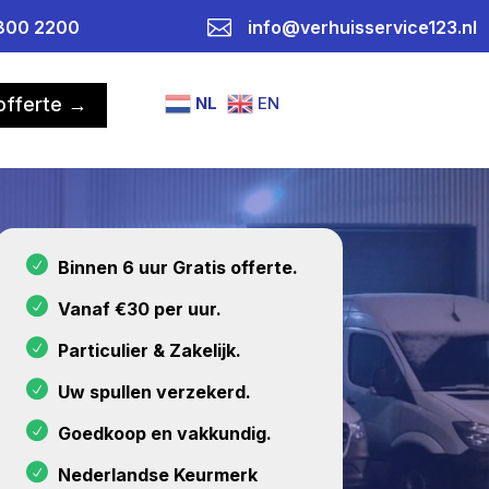

800 2200
info@verhuisservice123.nl
NL
EN
 offerte →
Binnen 6 uur Gratis offerte.
Vanaf €30 per uur.
Particulier & Zakelijk.
Uw spullen verzekerd.
Goedkoop en vakkundig.
Nederlandse Keurmerk