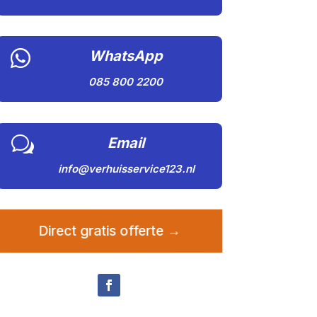

WhatsApp
085 800 2200
w
Email
info@verhuisservice123.nl
Direct gratis offerte →