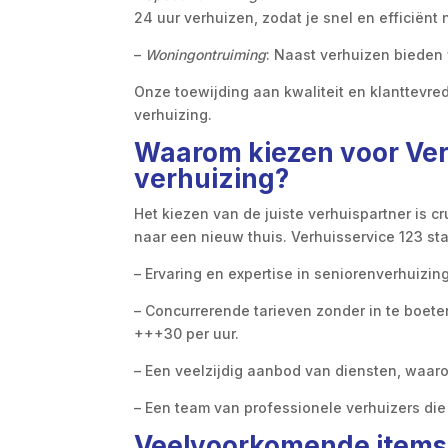
24 uur verhuizen, zodat je snel en efficiënt 
–
Woningontruiming
: Naast verhuizen bieden 
Onze toewijding aan kwaliteit en klanttevre
verhuizing.
Waarom kiezen voor Verh
verhuizing?
Het kiezen van de juiste verhuispartner is c
naar een nieuw thuis. Verhuisservice 123 st
– Ervaring en expertise in seniorenverhuizin
– Concurrerende tarieven zonder in te boete
+++30 per uur.
– Een veelzijdig aanbod van diensten, waa
– Een team van professionele verhuizers d
Veelvoorkomende items d