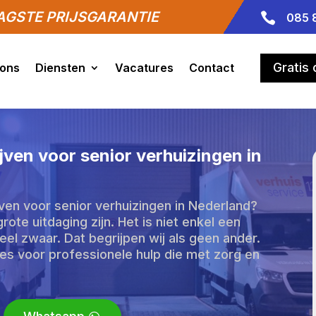
GSTE PRIJSGARANTIE

085 
Gratis
 ons
Diensten
Vacatures
Contact
jven voor senior verhuizingen in
ven voor senior verhuizingen in Nederland?
rote uitdaging zijn. Het is niet enkel een
el zwaar. Dat begrijpen wij als geen ander.
res voor professionele hulp die met zorg en