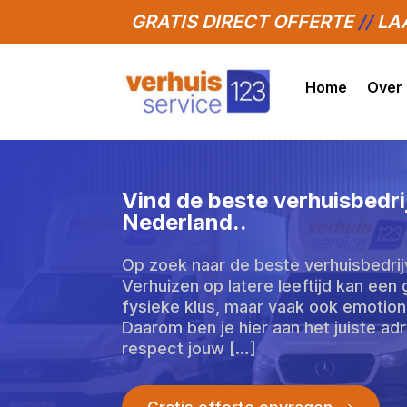
GRATIS DIRECT OFFERTE
//
LAA
Home
Over
Vind de beste verhuisbedri
Nederland.​.
Op zoek naar de beste verhuisbedrij
Verhuizen op latere leeftijd kan een g
fysieke klus, maar vaak ook emotione
Daarom ben je hier aan het juiste ad
respect jouw […]