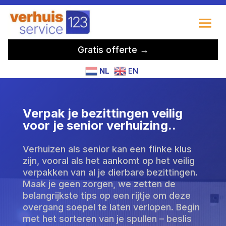
Gratis offerte →
NL
EN
Verpak je bezittingen veilig
voor je senior verhuizing.​.
Verhuizen als senior kan een flinke klus
zijn, vooral als het aankomt op het veilig
verpakken van al je dierbare bezittingen.
Maak je geen zorgen, we zetten de
belangrijkste tips op een rijtje om deze
overgang soepel te laten verlopen. Begin
met het sorteren van je spullen – beslis