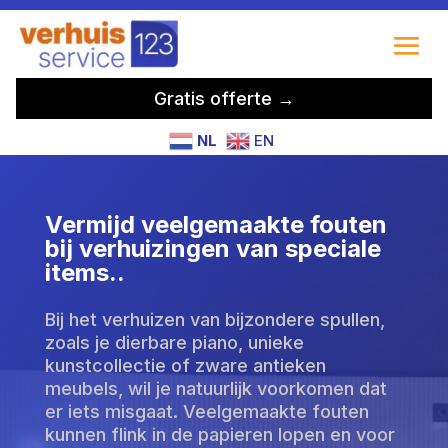
Gratis offerte →
NL
EN
Vermijd veelgemaakte fouten
bij verhuizingen van speciale
items.​.
Bij het verhuizen van bijzondere spullen,
zoals je dierbare piano, unieke
kunstcollectie of zware antieken
meubels, wil je natuurlijk voorkomen dat
er iets misgaat. Veelgemaakte fouten
kunnen flink in de papieren lopen en voor