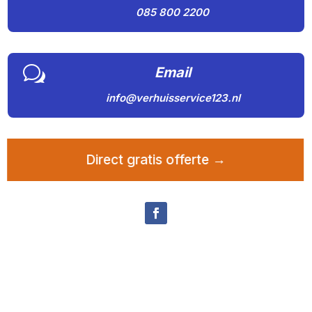
085 800 2200
w
Email
info@verhuisservice123.nl
Direct gratis offerte →