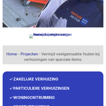
Home
-
Projecten
-
Vermijd veelgemaakte fouten bij
verhuizingen van speciale items.​
✓
ZAKELIJKE VERHUIZING
✓
PARTICULIERE VERHUIZINGEN
✓
WONINGONTRUIMING