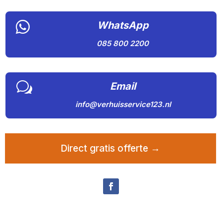

WhatsApp
085 800 2200
w
Email
info@verhuisservice123.nl
Direct gratis offerte →