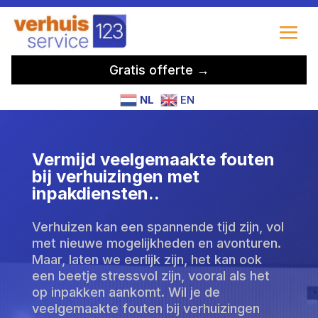
Gratis offerte →
NL
EN
Vermijd veelgemaakte fouten
bij verhuizingen met
inpakdiensten.​.
Verhuizen kan een spannende tijd zijn, vol
met nieuwe mogelijkheden en avonturen.
Maar, laten we eerlijk zijn, het kan ook
een beetje stressvol zijn, vooral als het
op inpakken aankomt. Wil je de
veelgemaakte fouten bij verhuizingen