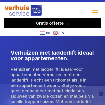
Gratis offerte →
NL
EN
Verhuizen met ladderlift ideaal
voor appartementen.
Verhuizen met ladderlift: ideaal voor
appartementen Verhuizen met een
ladderlift is echt een uitkomst als je in
een appartement woont. Stel je voor:
geen gedoe meer met het eindeloos
sjouwen van zware dozen en meubels via
smalle trappenhuizen. Met een ladderlift