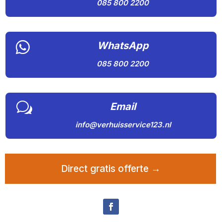
085 800 2200

WhatsApp
085 800 2200
w
Email
info@verhuisservice123.nl
Direct gratis offerte →