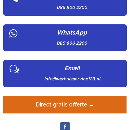
085 800 2200

WhatsApp
085 800 2200
w
Email
info@verhuisservice123.nl
Direct gratis offerte →