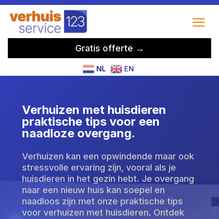
Gratis offerte →
NL
EN
Verhuizen met huisdieren
praktische tips voor een
naadloze overgang.
Verhuizen kan een opwindende maar ook
stressvolle ervaring zijn, vooral als je
huisdieren in het gezin hebt. Je overgang
naar een nieuw huis kan soepel en
naadloos zijn met onze praktische tips
voor verhuizen met huisdieren. Ontdek