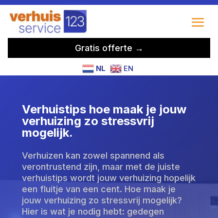
Gratis offerte →
NL
EN
Verhuistips hoe maak je jouw
verhuizing zo stressvrij
mogelijk.
Verhuizen kan zowel spannend als
verontrustend zijn, maar met de juiste
verhuistips wordt jouw verhuizing hopelijk
een fluitje van een cent. Hoe maak je
jouw verhuizing zo stressvrij mogelijk?
Hier is wat je nodig hebt: gedegen