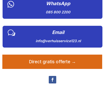

WhatsApp
085 800 2200
w
Email
info@verhuisservice123.nl
Direct gratis offerte →