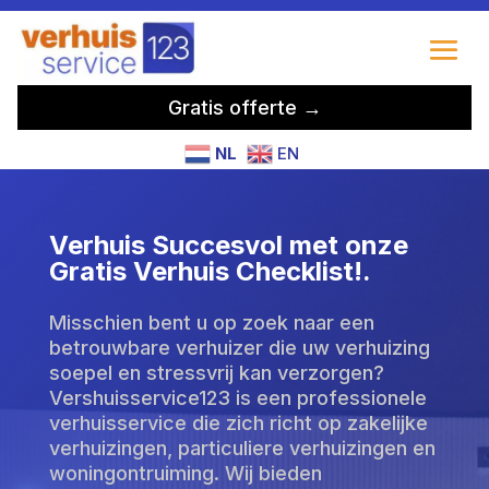
Gratis offerte →
NL
EN
Verhuis Succesvol met onze
Gratis Verhuis Checklist!.
Misschien bent u op zoek naar een
betrouwbare verhuizer die uw verhuizing
soepel en stressvrij kan verzorgen?
Vershuisservice123 is een professionele
verhuisservice die zich richt op zakelijke
verhuizingen, particuliere verhuizingen en
woningontruiming. Wij bieden