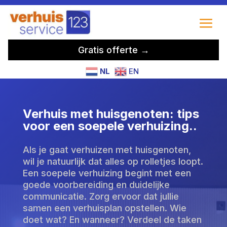
Gratis offerte →
NL
EN
Verhuis met huisgenoten: tips
voor een soepele verhuizing.​.
Als je gaat verhuizen met huisgenoten,
wil je natuurlijk dat alles op rolletjes loopt.
Een soepele verhuizing begint met een
goede voorbereiding en duidelijke
communicatie. Zorg ervoor dat jullie
samen een verhuisplan opstellen. Wie
doet wat? En wanneer? Verdeel de taken