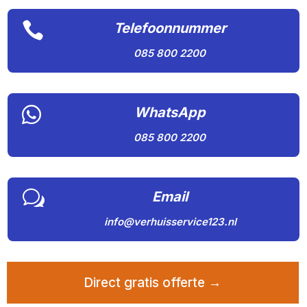

Telefoonnummer
085 800 2200

WhatsApp
085 800 2200
w
Email
info@verhuisservice123.nl
Direct gratis offerte →