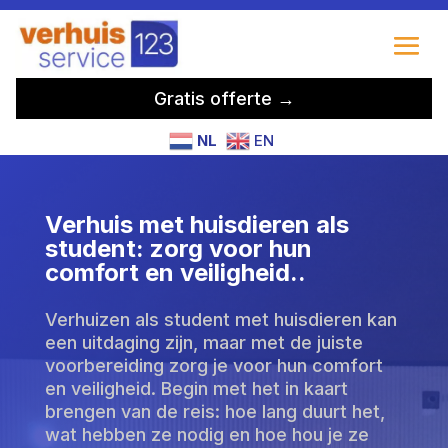
Gratis offerte →
NL
EN
Verhuis met huisdieren als
student: zorg voor hun
comfort en veiligheid.​.
Verhuizen als student met huisdieren kan
een uitdaging zijn, maar met de juiste
voorbereiding zorg je voor hun comfort
en veiligheid. Begin met het in kaart
brengen van de reis: hoe lang duurt het,
wat hebben ze nodig en hoe hou je ze