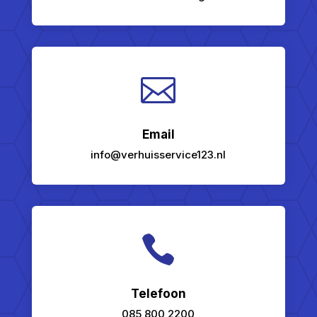

Email
info@verhuisservice123.nl

Telefoon
085 800 2200