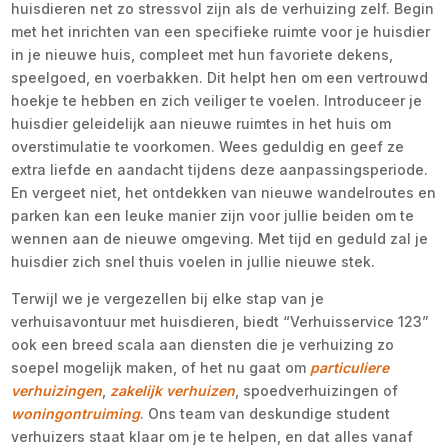
huisdieren net zo stressvol zijn als de verhuizing zelf. Begin
met het inrichten van een specifieke ruimte voor je huisdier
in je nieuwe huis, compleet met hun favoriete dekens,
speelgoed, en voerbakken. Dit helpt hen om een vertrouwd
hoekje te hebben en zich veiliger te voelen. Introduceer je
huisdier geleidelijk aan nieuwe ruimtes in het huis om
overstimulatie te voorkomen. Wees geduldig en geef ze
extra liefde en aandacht tijdens deze aanpassingsperiode.
En vergeet niet, het ontdekken van nieuwe wandelroutes en
parken kan een leuke manier zijn voor jullie beiden om te
wennen aan de nieuwe omgeving. Met tijd en geduld zal je
huisdier zich snel thuis voelen in jullie nieuwe stek.
Terwijl we je vergezellen bij elke stap van je
verhuisavontuur met huisdieren, biedt “Verhuisservice 123”
ook een breed scala aan diensten die je verhuizing zo
soepel mogelijk maken, of het nu gaat om
particuliere
verhuizingen
,
zakelijk verhuizen
, spoedverhuizingen of
woningontruiming
. Ons team van deskundige student
verhuizers staat klaar om je te helpen, en dat alles vanaf