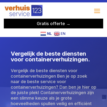
Gratis offerte →
NL
EN
Vergelijk de beste diensten
voor containerverhuizingen.
Vergelijk de beste diensten voor
containerverhuizingen Ben je op zoek
naar de beste service voor
containerverhuizingen? Dan ben je hier op
de juiste plek! Containerverhuizingen zijn
een slimme keuze als je grote
hoeveelheden spullen veilig en efficiënt