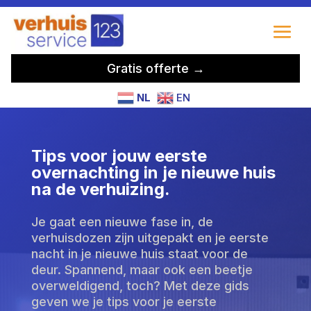
Gratis offerte →
NL
EN
Tips voor jouw eerste
overnachting in je nieuwe huis
na de verhuizing.
Je gaat een nieuwe fase in, de
verhuisdozen zijn uitgepakt en je eerste
nacht in je nieuwe huis staat voor de
deur. Spannend, maar ook een beetje
overweldigend, toch? Met deze gids
geven we je tips voor je eerste