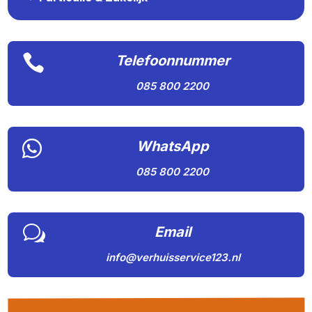

Telefoonnummer
085 800 2200

WhatsApp
085 800 2200
w
Email
info@verhuisservice123.nl