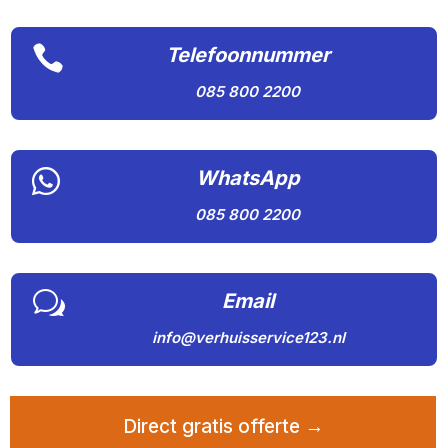

Telefoonnummer
085 800 2200

WhatsApp
085 800 2200
w
Email
info@verhuisservice123.nl
Direct gratis offerte →