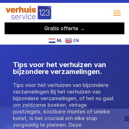
Gratis offerte →
NL
EN
Tips voor het verhuizen van
bijzondere verzamelingen.
Tips voor het verhuizen van bijzondere
verzamelingen Bij het verhuizen van
bijzondere verzamelingen, of het nu gaat
om zeldzame boeken, vintage
postzegels, kostbare munten of unieke
kunst, is het cruciaal om elke stap
zorgvuldig te plannen. Deze