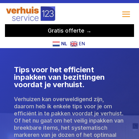
Gratis offerte →
NL
EN
Tips voor het efficient
inpakken van bezittingen
voordat je verhuist.
Verhuizen kan overweldigend zijn,
daarom heb ik enkele tips voor je om
efficiënt in te pakken voordat je verhuist.
Of het nu gaat om het veilig inpakken van
breekbare items, het systematisch
markeren van je dozen of het optimaal