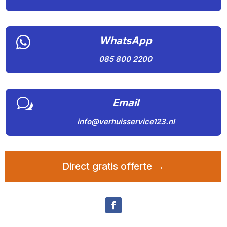

WhatsApp
085 800 2200
w
Email
info@verhuisservice123.nl
Direct gratis offerte →