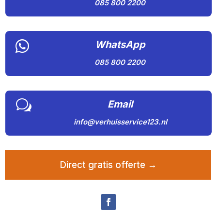
085 800 2200

WhatsApp
085 800 2200
w
Email
info@verhuisservice123.nl
Direct gratis offerte →