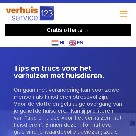
Gratis offerte →
NL
EN
Tips en trucs voor het
verhuizen met huisdieren.
Omgaan met verandering kan voor zowel
mensen als huisdieren stressvol zijn.
Voor de vlotte en gelukkige overgang van
je geliefde huisdieren kan jij profiteren
van “tips en trucs voor het verhuizen met
huisdieren”. Binnen deze informatieve
gids vind je waardevolle adviezen; zoals