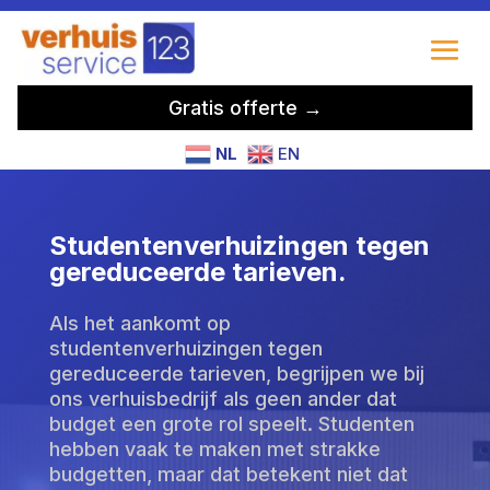
Gratis offerte →
NL
EN
Studentenverhuizingen tegen
gereduceerde tarieven.
Als het aankomt op
studentenverhuizingen tegen
gereduceerde tarieven, begrijpen we bij
ons verhuisbedrijf als geen ander dat
budget een grote rol speelt. Studenten
hebben vaak te maken met strakke
budgetten, maar dat betekent niet dat