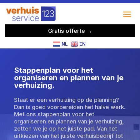
Gratis offerte →
NL
EN
Stappenplan voor het
organiseren en plannen van je
verhuizing.
Staat er een verhuizing op de planning?
Dan is goed voorbereiden het halve werk.
Met ons stappenplan voor het
organiseren en plannen van je verhuizing,
zetten we je op het juiste pad. Van het
uitkiezen van het juiste verhuisbedrijf tot