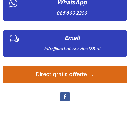

WhatsApp
085 800 2200
w
Email
info@verhuisservice123.nl
Direct gratis offerte →