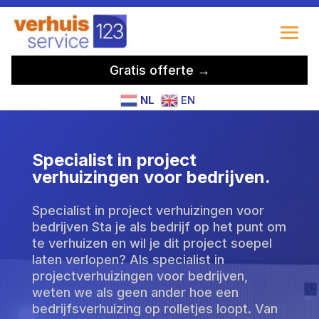
Gratis offerte →
NL
EN
Specialist in project
verhuizingen voor bedrijven.
Specialist in project verhuizingen voor
bedrijven Sta je als bedrijf op het punt om
te verhuizen en wil je dit project soepel
laten verlopen? Als specialist in
projectverhuizingen voor bedrijven,
weten we als geen ander hoe een
bedrijfsverhuizing op rolletjes loopt. Van