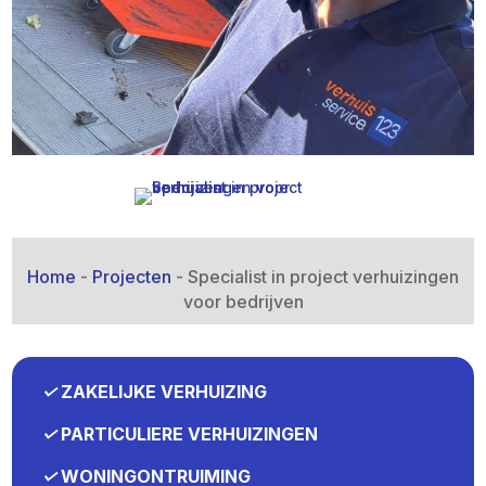
Home
-
Projecten
-
Specialist in project verhuizingen
voor bedrijven
✓
ZAKELIJKE VERHUIZING
✓
PARTICULIERE VERHUIZINGEN
✓
WONINGONTRUIMING