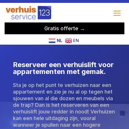
Gratis offerte →
NL
EN
Reserveer een verhuislift voor
appartementen met gemak.
Sta je op het punt te verhuizen naar een
appartement en zie je nu al op tegen het
sjouwen van al die dozen en meubels via
de trap? Dan is het reserveren van een
verhuislift jouw redder in nood! Verhuizen
kan een hele uitdaging zijn, vooral
wanneer je spullen naar een hogere