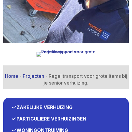
Home
-
Projecten
-
Regel transport voor grote items bij
je senior verhuizing.​
✓
ZAKELIJKE VERHUIZING
✓
PARTICULIERE VERHUIZINGEN
✓
WONINGONTRUIMING