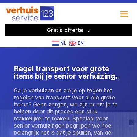
Gratis offerte →
NL
EN
Regel transport voor grote
items bij je senior verhuizing.​.
Ga je verhuizen en zie je op tegen het
regelen van transport voor al die grote
items? Geen zorgen, we zijn er om je te
helpen door dit proces een stuk
makkelijker te maken. Speciaal voor
senior verhuizingen begrijpen we hoe
belangrijk het is dat je spullen, van de