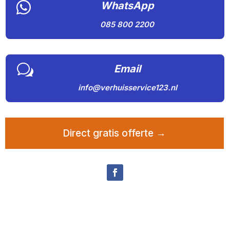

WhatsApp
085 800 2200
w
Email
info@verhuisservice123.nl
Direct gratis offerte →