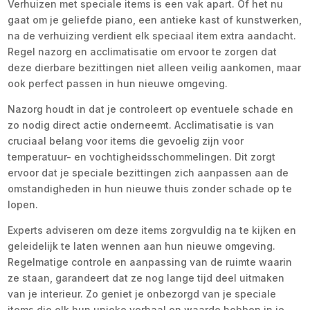
Verhuizen met speciale items is een vak apart. Of het nu
gaat om je geliefde piano, een antieke kast of kunstwerken,
na de verhuizing verdient elk speciaal item extra aandacht.
Regel nazorg en acclimatisatie om ervoor te zorgen dat
deze dierbare bezittingen niet alleen veilig aankomen, maar
ook perfect passen in hun nieuwe omgeving.
Nazorg houdt in dat je controleert op eventuele schade en
zo nodig direct actie onderneemt. Acclimatisatie is van
cruciaal belang voor items die gevoelig zijn voor
temperatuur- en vochtigheidsschommelingen. Dit zorgt
ervoor dat je speciale bezittingen zich aanpassen aan de
omstandigheden in hun nieuwe thuis zonder schade op te
lopen.
Experts adviseren om deze items zorgvuldig na te kijken en
geleidelijk te laten wennen aan hun nieuwe omgeving.
Regelmatige controle en aanpassing van de ruimte waarin
ze staan, garandeert dat ze nog lange tijd deel uitmaken
van je interieur. Zo geniet je onbezorgd van je speciale
items die elk hun unieke verhaal en waarde hebben in je