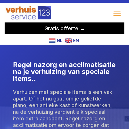
Gratis offerte →
NL
EN
Regel nazorg en acclimatisatie
na je verhuizing van speciale
items.​.
Verhuizen met speciale items is een vak
apart. Of het nu gaat om je geliefde
piano, een antieke kast of kunstwerken,
na de verhuizing verdient elk speciaal
item extra aandacht. Regel nazorg en
acclimatisatie om ervoor te zorgen dat