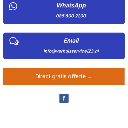

WhatsApp
085 800 2200
w
Email
info@verhuisservice123.nl
Direct gratis offerte →