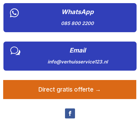

WhatsApp
085 800 2200
w
Email
info@verhuisservice123.nl
Direct gratis offerte →