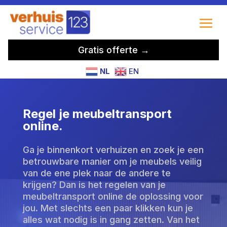
Gratis offerte →
NL
EN
Regel je meubeltransport
online.
Ga je binnenkort verhuizen en zoek je een
betrouwbare manier om je meubels veilig
van de ene plek naar de andere te
krijgen? Dan is het regelen van je
meubeltransport online de oplossing voor
jou. Met slechts een paar klikken kun je
alles wat nodig is in gang zetten. Van het