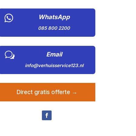

WhatsApp
085 800 2200
w
Email
info@verhuisservice123.nl
Direct gratis offerte →