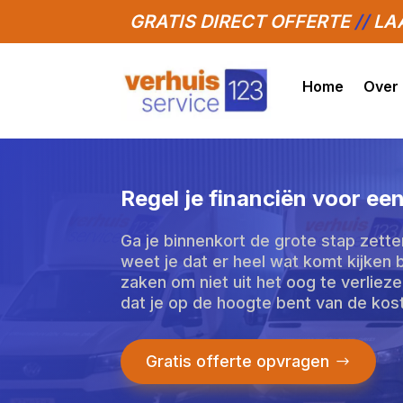
GRATIS DIRECT OFFERTE
//
LAA
Home
Over
Regel je financiën voor een
Ga je binnenkort de grote stap zette
weet je dat er heel wat komt kijken b
zaken om niet uit het oog te verlieze
dat je op de hoogte bent van de kost
Gratis offerte opvragen