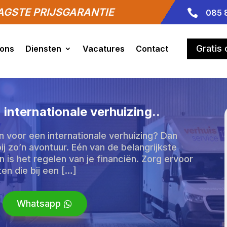
GSTE PRIJSGARANTIE

085 
Gratis
 ons
Diensten
Vacatures
Contact
 internationale verhuizing.​.
n voor een internationale verhuizing? Dan
ij zo’n avontuur. Eén van de belangrijkste
n is het regelen van je financiën. Zorg ervoor
en die bij een […]
Whatsapp