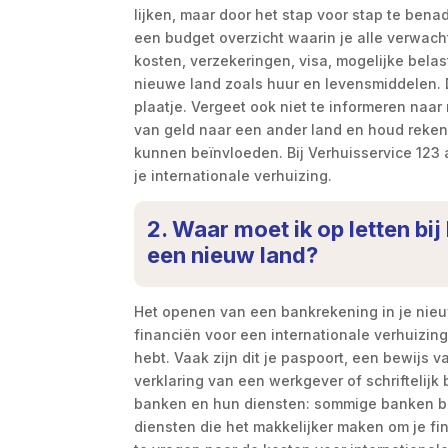
lijken, maar door het stap voor stap te benad
een budget overzicht waarin je alle verwac
kosten, verzekeringen, visa, mogelijke belas
nieuwe land zoals huur en levensmiddelen. D
plaatje. Vergeet ook niet te informeren naa
van geld naar een ander land en houd reke
kunnen beïnvloeden. Bij Verhuisservice 123 
je internationale verhuizing.
2. Waar moet ik op letten bi
een nieuw land?
Het openen van een bankrekening in je nieuw
financiën voor een internationale verhuizin
hebt. Vaak zijn dit je paspoort, een bewijs v
verklaring van een werkgever of schriftelijk
banken en hun diensten: sommige banken bie
diensten die het makkelijker maken om je fi