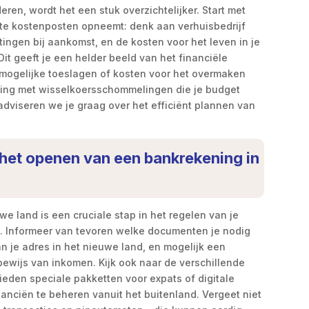
eren, wordt het een stuk overzichtelijker. Start met
hte kostenposten opneemt: denk aan verhuisbedrijf
tingen bij aankomst, en de kosten voor het leven in je
it geeft je een helder beeld van het financiële
r mogelijke toeslagen of kosten voor het overmaken
ning met wisselkoersschommelingen die je budget
adviseren we je graag over het efficiënt plannen van
j het openen van een bankrekening in
e land is een cruciale stap in het regelen van je
g. Informeer van tevoren welke documenten je nodig
an je adres in het nieuwe land, en mogelijk een
 bewijs van inkomen. Kijk ook naar de verschillende
den speciale pakketten voor expats of digitale
nanciën te beheren vanuit het buitenland. Vergeet niet