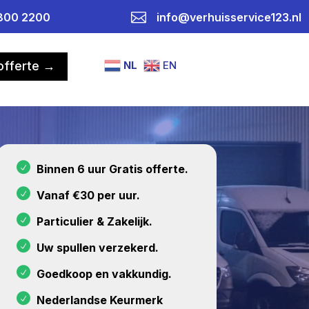

800 2200
info@verhuisservice123.nl
NL
EN
 offerte →
Binnen 6 uur Gratis offerte.
Vanaf €30 per uur.
Particulier & Zakelijk.
Uw spullen verzekerd.
Goedkoop en vakkundig.
Nederlandse Keurmerk