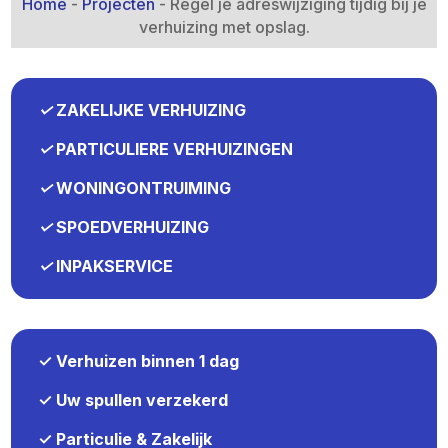
Home
-
Projecten
-
Regel je adreswijziging tijdig bij je
verhuizing met opslag.​
✓
ZAKELIJKE VERHUIZING
✓
PARTICULIERE VERHUIZINGEN
✓
WONINGONTRUIMING
✓
SPOEDVERHUIZING
✓
INPAKSERVICE
✓ Verhuizen binnen 1 dag
✓ Uw spullen verzekerd
✓ Particulie & Zakelijk