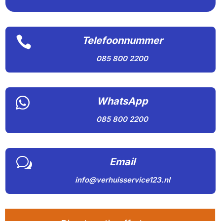

Telefoonnummer
085 800 2200

WhatsApp
085 800 2200
w
Email
info@verhuisservice123.nl