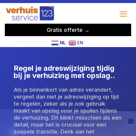
Gratis offerte →
NL
EN
Regel je adreswijziging tijdig
bij je verhuizing met opslag.​.
Als je binnenkort van adres verandert,
vergeet dan niet je adreswijziging op tijd
te regelen, zeker als je ook gebruik
maakt van opslag voor je spullen tijdens
de verhuizing. Dit klinkt misschien als een
detail, maar het is cruciaal voor een
soepele transitie. Denk aan het