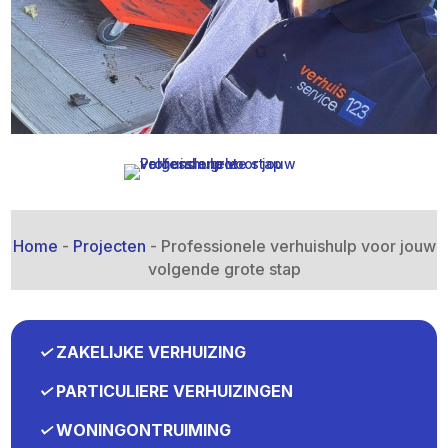
Home
-
Projecten
-
Professionele verhuishulp voor jouw
volgende grote stap
✓
ZAKELIJKE VERHUIZING
✓
PARTICULIERE VERHUIZINGEN
✓
WONINGONTRUIMING