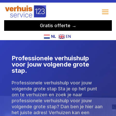
Gratis offerte →
NL
EN
Professionele verhuishulp
voor jouw volgende grote
stap.
Professionele verhuishulp voor jouw
volgende grote stap Sta je op het punt
om te verhuizen en zoek je naar
professionele verhuishulp voor jouw
volgende grote stap? Dan ben je hier aan
het juiste adres! Verhuizen kan een