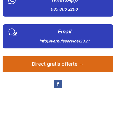

085 800 2200
w
Email
info@verhuisservice123.nl
Direct gratis offerte →