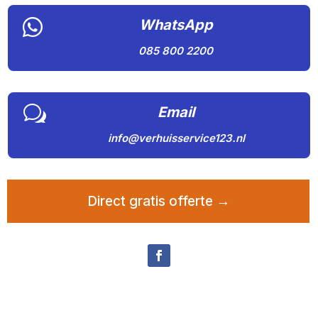

WhatsApp
085 800 2200
w
Email
info@verhuisservice123.nl
Direct gratis offerte →