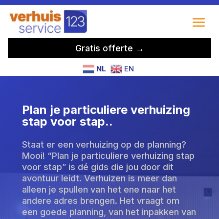
Gratis offerte →
NL
EN
Plan je particuliere verhuizing
stap voor stap.​.
Staat er een verhuizing op de planning?
Mooi! “Plan je particuliere verhuizing stap
voor stap” is dé gids die jou door dit
avontuur leidt. Verhuizen is meer dan
alleen je spullen van het ene naar het
andere adres brengen. Het vraagt om
een goede planning, van het inpakken van