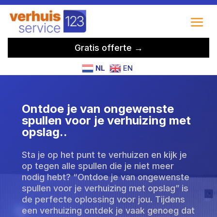
Gratis offerte →
NL
EN
Ontdoe je van ongewenste
spullen voor je verhuizing met
opslag.​.
Sta je op het punt te verhuizen en kijk je
op tegen alle spullen die je niet meer
nodig hebt? “Ontdoe je van ongewenste
spullen voor je verhuizing met opslag” is
de perfecte oplossing voor jou. Tijdens
een verhuizing ontdek je vaak genoeg dat