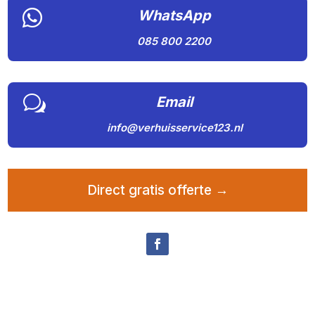

WhatsApp
085 800 2200
w
Email
info@verhuisservice123.nl
Direct gratis offerte →