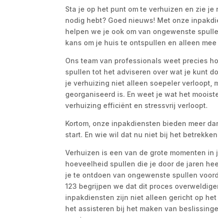
Sta je op het punt om te verhuizen en zie je n
nodig hebt? Goed nieuws! Met onze inpakdie
helpen we je ook om van ongewenste spullen 
kans om je huis te ontspullen en alleen mee
Ons team van professionals weet precies ho
spullen tot het adviseren over wat je kunt 
je verhuizing niet alleen soepeler verloopt
georganiseerd is. En weet je wat het mooiste
verhuizing efficiënt en stressvrij verloopt.
Kortom, onze inpakdiensten bieden meer dan 
start. En wie wil dat nu niet bij het betrekk
Verhuizen is een van de grote momenten in 
hoeveelheid spullen die je door de jaren he
je te ontdoen van ongewenste spullen voorda
123 begrijpen we dat dit proces overweldigen
inpakdiensten zijn niet alleen gericht op he
het assisteren bij het maken van beslissing