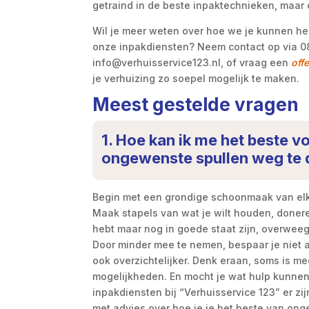
getraind in de beste inpaktechnieken, maar 
Wil je meer weten over hoe we je kunnen h
onze inpakdiensten? Neem contact op via 08
info@verhuisservice123.nl, of vraag een
off
je verhuizing zo soepel mogelijk te maken.
Meest gestelde vragen
1. Hoe kan ik me het beste 
ongewenste spullen weg te
Begin met een grondige schoonmaak van elke k
Maak stapels van wat je wilt houden, donere
hebt maar nog in goede staat zijn, overwee
Door minder mee te nemen, bespaar je niet 
ook overzichtelijker. Denk eraan, soms is m
mogelijkheden. En mocht je wat hulp kunnen 
inpakdiensten bij “Verhuisservice 123” er zi
met advies over hoe je je het beste van on