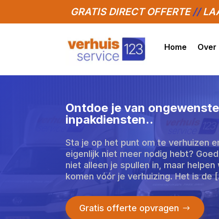
GRATIS DIRECT OFFERTE
//
LAA
Home
Over
Ontdoe je van ongewenste 
inpakdiensten.​.
Sta je op het punt om te verhuizen en 
eigenlijk niet meer nodig hebt? Go
niet alleen je spullen in, maar help
komen vóór je verhuizing. Het is de 
Gratis offerte opvragen