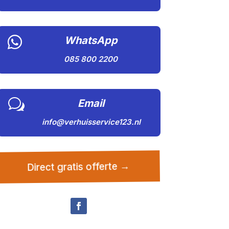

WhatsApp
085 800 2200
w
Email
info@verhuisservice123.nl
Direct gratis offerte →