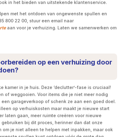
ook in het bieden van uitstekende klantenservice.
elpen met het ontdoen van ongewenste spullen en
5 800 22 00, stuur een email naar
erte
aan voor je verhuizing. Laten we samenwerken om
voorbereiden op een verhuizing door
 doen?
amer in je huis. Deze ‘declutter’-fase is cruciaal!
n of weggooien. Voor items die je niet meer nodig
g een garageverkoop of schenk ze aan een goed doel.
alleen op verhuiskosten maar maakt je nieuwe start
eer laten gaan, meer ruimte creëren voor nieuwe
gebruiken bij dit proces, herinner dan dat onze
jn om je niet alleen te helpen met inpakken, maar ook
gewenste spullen kunt ontdoen vóór de grote dag.