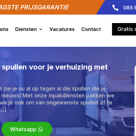
GSTE PRIJSGARANTIE

085 
Gratis
 ons
Diensten
Vacatures
Contact
spullen voor je verhuizing met
zie je nu al op tegen al die spullen die je
ed nieuws! Met onze inpakdiensten pakken we
en we je ook om van ongewenste spullen af te
[…]
Whatsapp