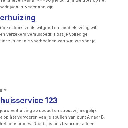
ze tarieven vanaf +++30 per uur zijn we trots op het
edrijven in Nederland zijn.
verhuizing
ifieke items zoals witgoed en meubels veilig wilt
en verzekerd verhuisbedrijf dat je volledige
 Hier zijn enkele voorbeelden van wat we voor je
ngen
huisservice 123
t jouw verhuizing zo soepel en stressvrij mogelijk
t op het vervoeren van je spullen van punt A naar B;
 het hele proces. Daarbij is ons team niet alleen