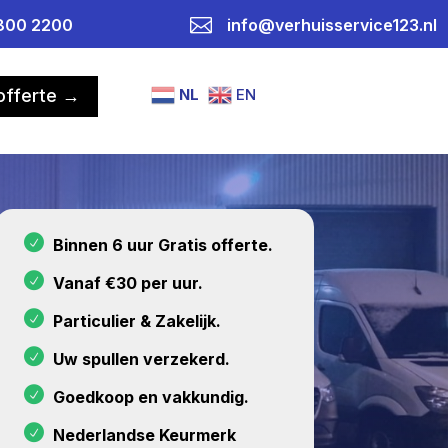

800 2200
info@verhuisservice123.nl
NL
EN
 offerte →
Binnen 6 uur Gratis offerte.
Vanaf €30 per uur.
Particulier & Zakelijk.
Uw spullen verzekerd.
Goedkoop en vakkundig.
Nederlandse Keurmerk