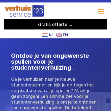
Gratis offerte →
NL
EN
Ontdoe je van ongewenste
spullen voor je
studentenverhuizing.​.
Ga je verhuizen naar je nieuwe
studentenkamer en kijk je op tegen het
verplaatsen van al je spullen? Maak je
geen zorgen! Een slimme zet voor je
studentenverhuizing is om je te ontdoen
van ongewenste spullen. Dit betekent