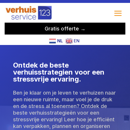
Gratis offerte →
NL
EN
Ontdek de beste
verhuisstrategien voor een
stressvrije ervaring.
Ben je klaar om je leven te verhuizen naar
een nieuwe ruimte, maar voel je de druk
en de stress al toenemen? Ontdek de
beste verhuisstrategieën voor een
stressvrije ervaring! Leer hoe je efficiënt
kan verpakken, plannen en organiseren