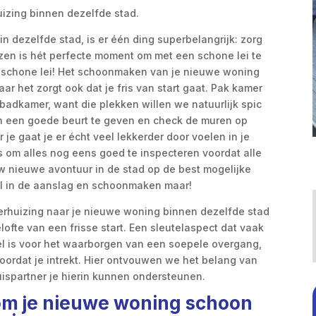
izing binnen dezelfde stad.
in dezelfde stad, is er één ding superbelangrijk: zorg
uizen is hét perfecte moment om met een schone lei te
n schone lei! Het schoonmaken van je nieuwe woning
 maar het zorgt ook dat je fris van start gaat. Pak kamer
adkamer, want die plekken willen we natuurlijk spic
en een goede beurt te geven en check de muren op
je gaat je er écht veel lekkerder door voelen in je
s om alles nog eens goed te inspecteren voordat alle
w nieuwe avontuur in de stad op de best mogelijke
l in de aanslag en schoonmaken maar!
verhuizing naar je nieuwe woning binnen dezelfde stad
fte van een frisse start. Een sleutelaspect dat vaak
el is voor het waarborgen van een soepele overgang,
ordat je intrekt. Hier ontvouwen we het belang van
uispartner je hierin kunnen ondersteunen.
 om je nieuwe woning schoon