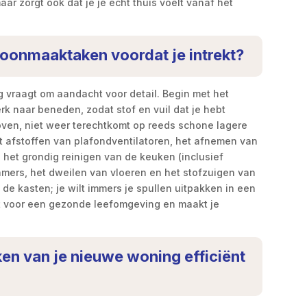
ar zorgt ook dat je je écht thuis voelt vanaf het
choonmaaktaken voordat je intrekt?
 vraagt om aandacht voor detail. Begin met het
 naar beneden, zodat stof en vuil dat je hebt
ven, niet weer terechtkomt op reeds schone lagere
t afstoffen van plafondventilatoren, het afnemen van
het grondig reinigen van de keuken (inclusief
mers, het dweilen van vloeren en het stofzuigen van
 de kasten; je wilt immers je spullen uitpakken in een
gt voor een gezonde leefomgeving en maakt je
en van je nieuwe woning efficiënt