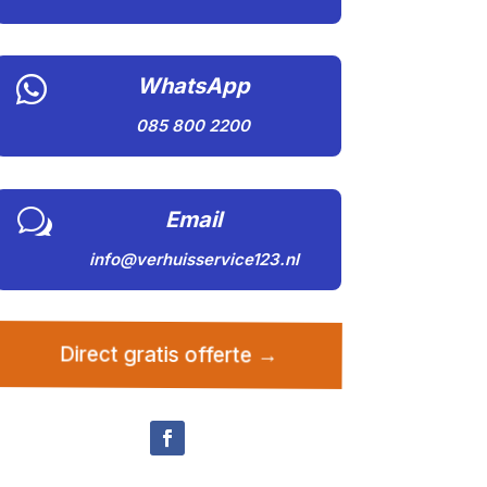

WhatsApp
085 800 2200
w
Email
info@verhuisservice123.nl
Direct gratis offerte →