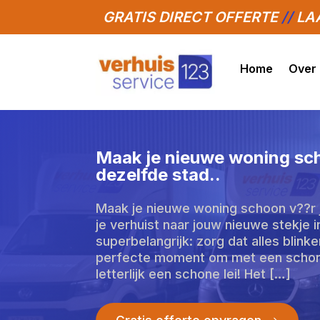
GRATIS DIRECT OFFERTE
//
LAA
Home
Over
Maak je nieuwe woning sch
dezelfde stad.​.
Maak je nieuwe woning schoon v??r j
je verhuist naar jouw nieuwe stekje i
superbelangrijk: zorg dat alles blink
perfecte moment om met een schone
letterlijk een schone lei! Het […]