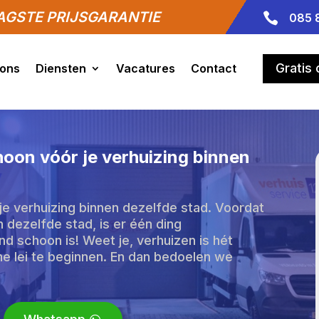
GSTE PRIJSGARANTIE

085 
Gratis
 ons
Diensten
Vacatures
Contact
oon vóór je verhuizing binnen
e verhuizing binnen dezelfde stad. Voordat
n dezelfde stad, is er één ding
end schoon is! Weet je, verhuizen is hét
 lei te beginnen. En dan bedoelen we