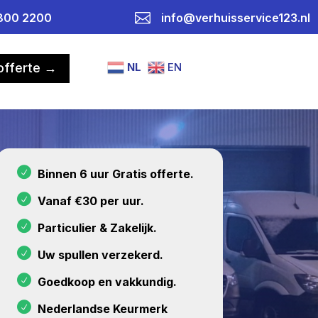

800 2200
info@verhuisservice123.nl
NL
EN
 offerte →
Binnen 6 uur Gratis offerte.
Vanaf €30 per uur.
Particulier & Zakelijk.
Uw spullen verzekerd.
Goedkoop en vakkundig.
Nederlandse Keurmerk