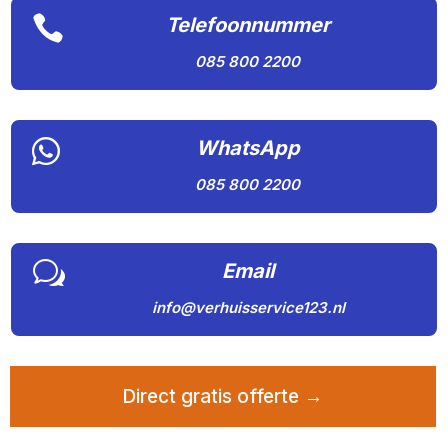

Telefoonnummer
085 800 2200

WhatsApp
085 800 2200
w
Email
info@verhuisservice123.nl
Direct gratis offerte →