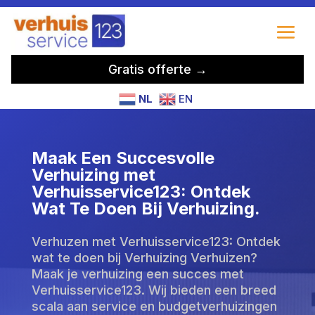
Gratis offerte →
NL
EN
Maak Een Succesvolle
Verhuizing met
Verhuisservice123: Ontdek
Wat Te Doen Bij Verhuizing.
Verhuzen met Verhuisservice123: Ontdek
wat te doen bij Verhuizing Verhuizen?
Maak je verhuizing een succes met
Verhuisservice123. Wij bieden een breed
scala aan service en budgetverhuizingen