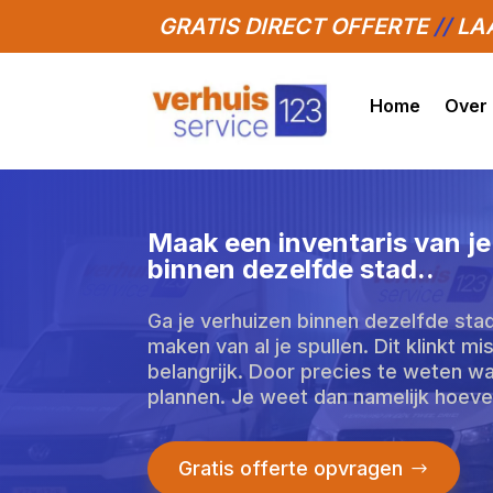
GRATIS DIRECT OFFERTE
//
LAA
Home
Over
Maak een inventaris van je
binnen dezelfde stad.​.
Ga je verhuizen binnen dezelfde stad
maken van al je spullen. Dit klinkt mi
belangrijk. Door precies te weten wat
plannen. Je weet dan namelijk hoeve
Gratis offerte opvragen