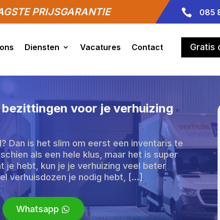
GSTE PRIJSGARANTIE

085 
Gratis
 ons
Diensten
Vacatures
Contact
 bezittingen voor je verhuizing
? Dan is het slim om eerst een inventaris te
sschien als een hele klus, maar het is super
 je hebt, kun je je verhuizing veel beter
el verhuisdozen je nodig hebt, […]
Whatsapp