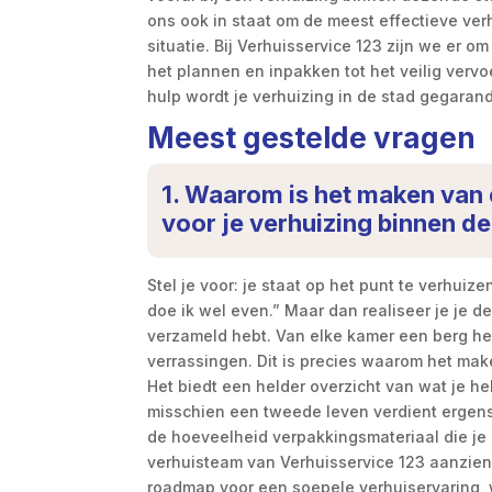
ons ook in staat om de meest effectieve ver
situatie. Bij Verhuisservice 123 zijn we er o
het plannen en inpakken tot het veilig vervo
hulp wordt je verhuizing in de stad gegarand
Meest gestelde vragen
1. Waarom is het maken van e
voor je verhuizing binnen d
Stel je voor: je staat op het punt te verhuiz
doe ik wel even.” Maar dan realiseer je je d
verzameld hebt. Van elke kamer een berg he
verrassingen. Dit is precies waarom het make
Het biedt een helder overzicht van wat je h
misschien een tweede leven verdient ergens 
de hoeveelheid verpakkingsmateriaal die je 
verhuisteam van Verhuisservice 123 aanzienl
roadmap voor een soepele verhuiservaring, 