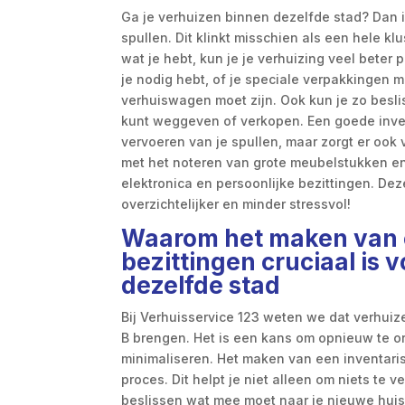
Ga je verhuizen binnen dezelfde stad? Dan is
spullen. Dit klinkt misschien als een hele kl
wat je hebt, kun je je verhuizing veel bete
je nodig hebt, of je speciale verpakkingen 
verhuiswagen moet zijn. Ook kun je zo besli
kunt weggeven of verkopen. Een goede inventa
vervoeren van je spullen, maar zorgt er ook 
met het noteren van grote meubelstukken en 
elektronica en persoonlijke bezittingen. De
overzichtelijker en minder stressvol!
Waarom het maken van e
bezittingen cruciaal is 
dezelfde stad
Bij Verhuisservice 123 weten we dat verhuiz
B brengen. Het is een kans om opnieuw te or
minimaliseren. Het maken van een inventaris v
proces. Dit helpt je niet alleen om niets te
beslissen wat mee moet naar je nieuwe huis