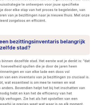
huisstrategie te ontwerpen voor jouw specifieke
m je door elke stap van het proces te begeleiden, van
eren van je bezittingen naar je nieuwe thuis. Met onze
eerd zorgeloos en efficiënt.
en bezittingsinventaris belangrijk
ezelfde stad?
en binnen dezelfde stad. Het eerste wat je denkt is: “dat
e hoeveelheid spullen die je door de jaren heen
rinneringen en van elke lade een doos vol
n van een inventaris van je bezittingen zo cruciaal is.
ebt, wat essentieel is om mee te nemen en wat
anders. Bovendien helpt het bij het inschatten van
nodig hebt en kan het de efficiency van het
ijk verhogen. Zie het als het opstellen van een
waarbij je precies weet wat waar is op elk moment.