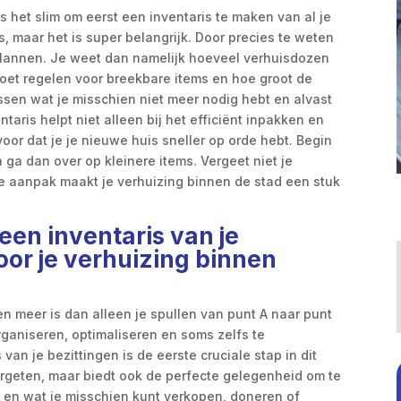
 het slim om eerst een inventaris te maken van al je
us, maar het is super belangrijk. Door precies te weten
r plannen. Je weet dan namelijk hoeveel verhuisdozen
moet regelen voor breekbare items en hoe groot de
ssen wat je misschien niet meer nodig hebt en alvast
ris helpt niet alleen bij het efficiënt inpakken en
voor dat je je nieuwe huis sneller op orde hebt. Begin
ga dan over op kleinere items. Vergeet niet je
ze aanpak maakt je verhuizing binnen de stad een stuk
en inventaris van je
voor je verhuizing binnen
en meer is dan alleen je spullen van punt A naar punt
ganiseren, optimaliseren en soms zelfs te
an je bezittingen is de eerste cruciale stap in dit
 vergeten, maar biedt ook de perfecte gelegenheid om te
 en wat je misschien kunt verkopen, doneren of