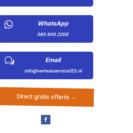

WhatsApp
085 800 2200
w
Email
info@verhuisservice123.nl
Direct gratis offerte →