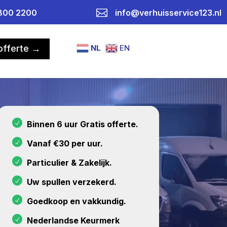

800 2200
info@verhuisservice123.nl
NL
EN
 offerte →
Binnen 6 uur Gratis offerte.
Vanaf €30 per uur.
Particulier & Zakelijk.
Uw spullen verzekerd.
Goedkoop en vakkundig.
Nederlandse Keurmerk