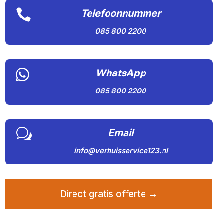

Telefoonnummer
085 800 2200

WhatsApp
085 800 2200
w
Email
info@verhuisservice123.nl
Direct gratis offerte →