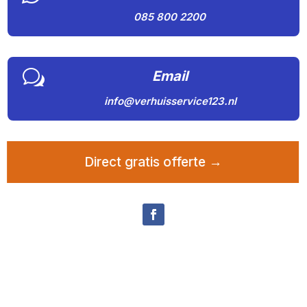
085 800 2200
w
Email
info@verhuisservice123.nl
Direct gratis offerte →