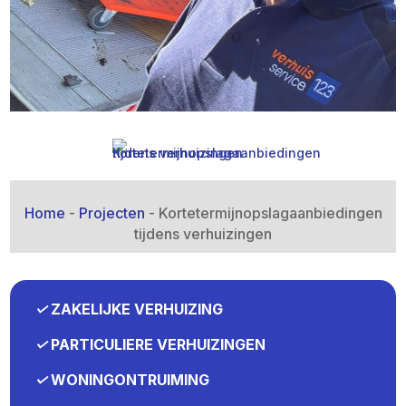
Home
-
Projecten
-
Kortetermijnopslagaanbiedingen
tijdens verhuizingen
✓
ZAKELIJKE VERHUIZING
✓
PARTICULIERE VERHUIZINGEN
✓
WONINGONTRUIMING