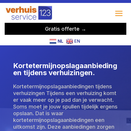
Gratis offerte →
NL
EN
Kortetermijnopslagaanbieding
en tijdens verhuizingen.
Kortetermijnopslagaanbiedingen tijdens
verhuizingen Tijdens een verhuizing komt
er vaak meer op je pad dan je verwacht.
Soms moet je jouw spullen tijdelijk ergens
opslaan. Dat is waar
kortetermijnopslagaanbiedingen een
uitkomst zijn. Deze aanbiedingen zorgen