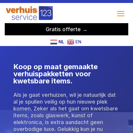
Gratis offerte →
NL
EN
Koop op maat gemaakte
verhuispakketten voor
kwetsbare items.
Als je gaat verhuizen, wil je natuurlijk dat
al je spullen veilig op hun nieuwe plek
komen. Zeker als het gaat om kwetsbare
items, zoals glaswerk, kunst of
elektronica, is extra aandacht geen
overbodige luxe. Gelukkig kun je nu