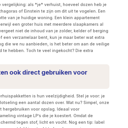
 vergelijking: als *je* verhuist, hoeveel dozen heb je
hagoras of Einstein te zijn om dit uit te vogelen. Een
ootte van je huidige woning. Een klein appartement
erwijl een groter huis met meerdere slaapkamers al
ergeet niet de inhoud van je zolder, kelder of berging
f een verzamelaar bent, kun je maar beter wat extra
ng die we nu aanbieden, is het beter om aan de veilige
d te hebben. Toch te veel ingekocht? Die extra
ten ook direct gebruiken voor
uispakketten is hun veelzijdigheid. Stel je voor: je
 plotseling een aantal dozen over. Wat nu? Simpel, onze
nt hergebruiken voor opslag. Ideaal voor
ameling vintage LP’s die je koestert. Omdat de
schermd tegen stof, licht en vocht. Nog een tip: label