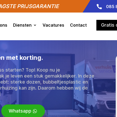
GSTE PRIJSGARANTIE

085 
Gratis
 ons
Diensten
Vacatures
Contact
n met korting.
ess starten? Top! Koop nu je
k je leven een stuk gemakkelijker. In deze
hebt: sterke dozen, bubbeltjesplastic en
huizing kan zijn. Daarom hebben wij de
]
Whatsapp