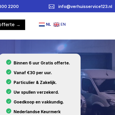

800 2200
info@verhuisservice123.nl
NL
EN
 offerte →
Binnen 6 uur Gratis offerte.
Vanaf €30 per uur.
Particulier & Zakelijk.
Uw spullen verzekerd.
Goedkoop en vakkundig.
Nederlandse Keurmerk