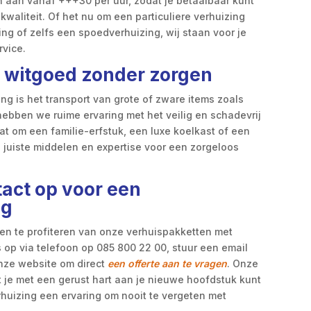
n aan vanaf +++30 per uur, zodat je betaalbaar kunt
kwaliteit. Of het nu om een particuliere verhuizing
ng of zelfs een spoedverhuizing, wij staan voor je
rvice.
 witgoed zonder zorgen
ng is het transport van grote of zware items zoals
hebben we ruime ervaring met het veilig en schadevrij
at om een familie-erfstuk, een luxe koelkast of een
 juiste middelen en expertise voor een zorgeloos
act op voor een
ng
n en te profiteren van onze verhuispakketten met
op via telefoon op 085 800 22 00, stuur een email
nze website om direct
een offerte aan te vragen
. Onze
t je met een gerust hart aan je nieuwe hoofdstuk kunt
huizing een ervaring om nooit te vergeten met