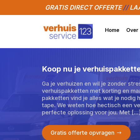
GRATIS DIRECT OFFERTE
//
LAA
Home
Over
Koop nu je verhuispakkette
Ga je verhuizen en wil je zonder str
verhuispakketten met korting en maa
pakketten vind je alles wat je nodig 
tape. We weten hoe hectisch een ver
perfecte oplossing voor jou. Met […
Gratis offerte opvragen