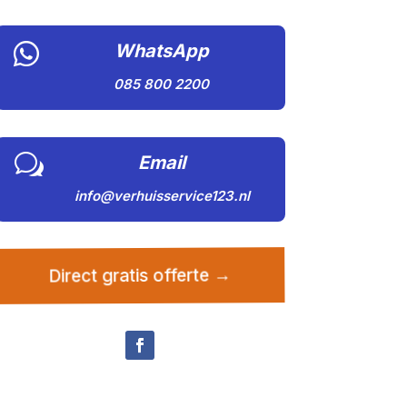

WhatsApp
085 800 2200
w
Email
info@verhuisservice123.nl
Direct gratis offerte →