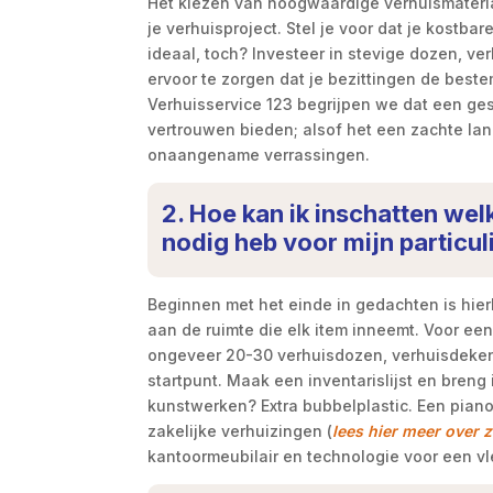
Het kiezen van hoogwaardige verhuismateria
je verhuisproject. Stel je voor dat je kostb
ideaal, toch? Investeer in stevige dozen, v
ervoor te zorgen dat je bezittingen de best
Verhuisservice 123 begrijpen we dat een ges
vertrouwen bieden; alsof het een zachte land
onaangename verrassingen.
2. Hoe kan ik inschatten wel
nodig heb voor mijn particul
Beginnen met het einde in gedachten is hierb
aan de ruimte die elk item inneemt. Voor een
ongeveer 20-30 verhuisdozen, verhuisdekens
startpunt. Maak een inventarislijst en breng
kunstwerken? Extra bubbelplastic. Een piano
zakelijke verhuizingen (
lees hier meer over 
kantoormeubilair en technologie voor een vle