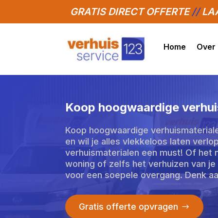
GRATIS DIRECT OFFERTE
//
LAA
Home
Over
Koop hoogwaardige verhuis
Koop hoogwaardige verhuismaterialen
en wil je alles vlekkeloos laten ver
verhuismaterialen een must! Of het 
woning of zelfs het verhuizen van je b
voor een soepele overgang. Denk aa
Gratis offerte opvragen