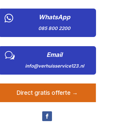

WhatsApp
085 800 2200
w
Email
info@verhuisservice123.nl
Direct gratis offerte →