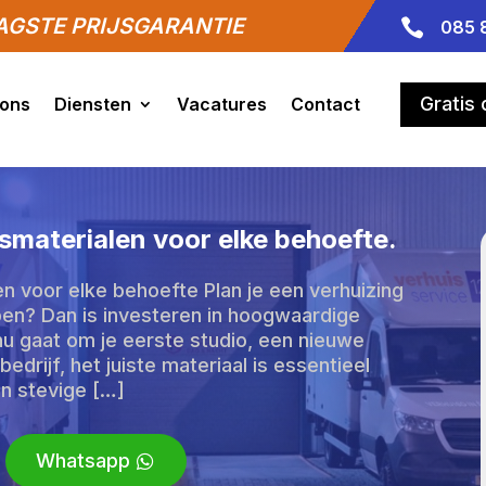
GSTE PRIJSGARANTIE

085 
Gratis
 ons
Diensten
Vacatures
Contact
materialen voor elke behoefte.
 voor elke behoefte Plan je een verhuizing
lopen? Dan is investeren in hoogwaardige
nu gaat om je eerste studio, een nieuwe
edrijf, het juiste materiaal is essentieel
n stevige […]
Whatsapp