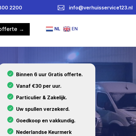

800 2200
info@verhuisservice123.nl
NL
EN
 offerte →
Binnen 6 uur Gratis offerte.
Vanaf €30 per uur.
Particulier & Zakelijk.
Uw spullen verzekerd.
Goedkoop en vakkundig.
Nederlandse Keurmerk