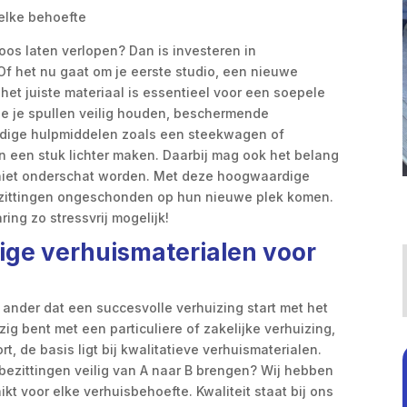
elke behoefte
loos laten verlopen? Dan is investeren in
f het nu gaat om je eerste studio, een nieuwe
 het juiste materiaal is essentieel voor een soepele
e je spullen veilig houden, beschermende
ndige hulpmiddelen zoals een steekwagen of
en een stuk lichter maken. Daarbij mag ook het belang
niet onderschat worden. Met deze hoogwaardige
 bezittingen ongeschonden op hun nieuwe plek komen.
ing zo stressvrij mogelijk!
ige verhuismaterialen voor
n ander dat een succesvolle verhuizing start met het
zig bent met een particuliere of zakelijke verhuizing,
, de basis ligt bij kwalitatieve verhuismaterialen.
bezittingen veilig van A naar B brengen? Wij hebben
kt voor elke verhuisbehoefte. Kwaliteit staat bij ons