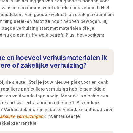
len is als het leggen van een goede fundering voor
are vaas in een dunne, wankelende doos vervoert. Niet
erhuisdekens van goede kwaliteit, en sterk plakband om
emming bereiken alsof ze nooit hebben bewogen. Bij
laagde verhuizing start met materialen die je
ing op een fluffy wolk betreft. Plus, het voorkomt
ke en hoeveel verhuismaterialen ik
iere of zakelijke verhuizing?
ij de sleutel. Stel je jouw nieuwe plek voor en denk
 reguliere particuliere verhuizing heb je gemiddeld
, en voldoende tape nodig. Maar dit is slechts een
 in kaart wat extra aandacht behoeft. Bijzondere
? Verhuisdekens zijn je beste vriend. En onthoud voor
zakelijke verhuizingen
): inventariseer je
kkeloze transitie.