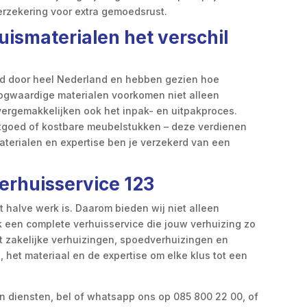
erzekering voor extra gemoedsrust.
ismaterialen het verschil
erd door heel Nederland en hebben gezien hoe
oogwaardige materialen voorkomen niet alleen
vergemakkelijken ook het inpak- en uitpakproces.
itgoed of kostbare meubelstukken – deze verdienen
terialen en expertise ben je verzekerd van een
.
Verhuisservice 123
 halve werk is. Daarom bieden wij niet alleen
k een complete verhuisservice die jouw verhuizing zo
ot zakelijke verhuizingen, spoedverhuizingen en
 het materiaal en de expertise om elke klus tot een
n diensten, bel of whatsapp ons op 085 800 22 00, of