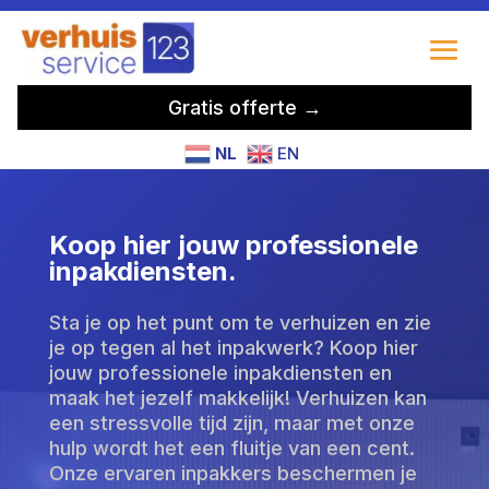
Gratis offerte →
NL
EN
Koop hier jouw professionele
inpakdiensten.
Sta je op het punt om te verhuizen en zie
je op tegen al het inpakwerk? Koop hier
jouw professionele inpakdiensten en
maak het jezelf makkelijk! Verhuizen kan
een stressvolle tijd zijn, maar met onze
hulp wordt het een fluitje van een cent.
Onze ervaren inpakkers beschermen je