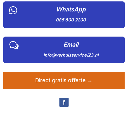

WhatsApp
085 800 2200
w
Email
info@verhuisservice123.nl
Direct gratis offerte →