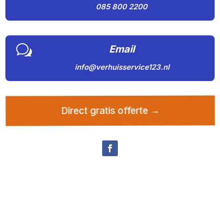
085 800 2200
w
Email
info@verhuisservice123.nl
Direct gratis offerte →