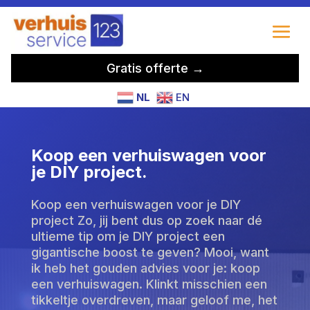
Gratis offerte →
NL
EN
Koop een verhuiswagen voor
je DIY project.
Koop een verhuiswagen voor je DIY
project Zo, jij bent dus op zoek naar dé
ultieme tip om je DIY project een
gigantische boost te geven? Mooi, want
ik heb het gouden advies voor je: koop
een verhuiswagen. Klinkt misschien een
tikkeltje overdreven, maar geloof me, het