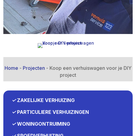
Home
-
Projecten
-
Koop een verhuiswagen voor je DIY
project
✓
ZAKELIJKE VERHUIZING
✓
PARTICULIERE VERHUIZINGEN
✓
WONINGONTRUIMING
✓
SPOEDVERHUIZING