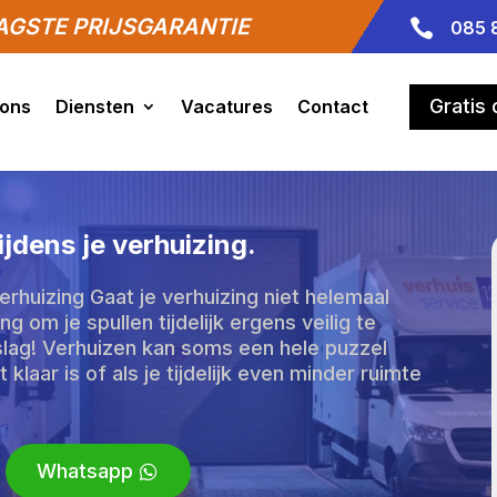
GSTE PRIJSGARANTIE

085 
Gratis
 ons
Diensten
Vacatures
Contact
ijdens je verhuizing.
verhuizing Gaat je verhuizing niet helemaal
g om je spullen tijdelijk ergens veilig te
lag! Verhuizen kan soms een hele puzzel
t klaar is of als je tijdelijk even minder ruimte
Whatsapp