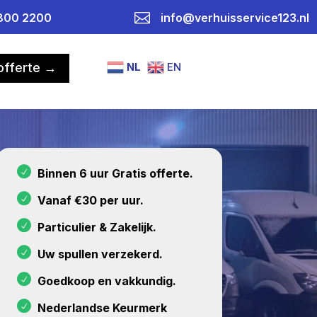

800 2200
info@verhuisservice123.nl
NL
EN
 offerte →
Binnen 6 uur Gratis offerte.
Vanaf €30 per uur.
Particulier & Zakelijk.
Uw spullen verzekerd.
Goedkoop en vakkundig.
Nederlandse Keurmerk