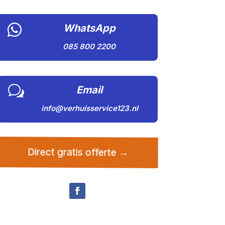

WhatsApp
085 800 2200
w
Email
info@verhuisservice123.nl
Direct gratis offerte →