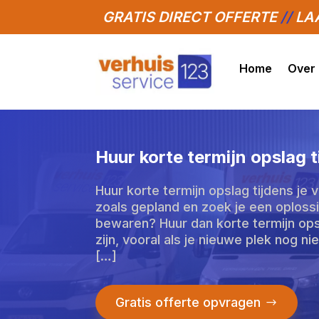
GRATIS DIRECT OFFERTE
//
LAA
Home
Over
Huur korte termijn opslag t
Huur korte termijn opslag tijdens je 
zoals gepland en zoek je een oplossin
bewaren? Huur dan korte termijn ops
zijn, vooral als je nieuwe plek nog nie
[…]
Gratis offerte opvragen