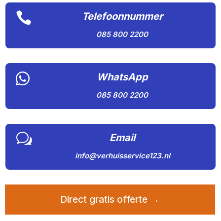

Telefoonnummer
085 800 2200

WhatsApp
085 800 2200
w
Email
info@verhuisservice123.nl
Direct gratis offerte →