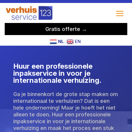
Gratis offerte →
NL
EN
Huur een professionele
inpakservice in voor je
internationale verhuizing.
Ga je binnenkort de grote stap maken om
internationaal te verhuizen? Dat is een
hele onderneming! Maar je hoeft het niet
alleen te doen. Huur een professionele
inpakservice in voor je internationale
verhuizing en maak het proces een stuk