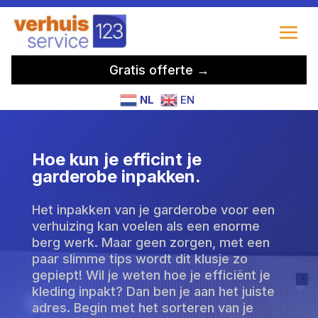
Gratis offerte →
NL
EN
Hoe kun je efficint je
garderobe inpakken.
Het inpakken van je garderobe voor een
verhuizing kan voelen als een enorme
berg werk. Maar geen zorgen, met een
paar slimme tips wordt dit klusje zo
gepiept! Wil je weten hoe je efficiënt je
kleding inpakt? Dan ben je aan het juiste
adres. Begin met het sorteren van je