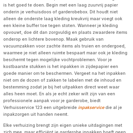
is het goed te doen. Begin met een laag zuurvrij papier
onderin je verhuisdoos of garderobebox. Dit houdt niet
alleen de onderste laag kleding kreukvrij maar voegt ook
een kleine buffer toe tegen stoten. Wanneer je kleding
opvouwt, doe dit dan zorgvuldig en plaats zwaardere items
onderop en lichtere bovenop. Maak gebruik van
vacuumzakken voor zachte items als truien en ondergoed,
waarmee je niet alleen ruimte bespaart maar ook je kleding
beschermt tegen mogelijke vochtproblemen. Voor je
kostbaarste stukken is het inpakken in zijdepapier een
goede manier om te beschermen. Vergeet na het inpakken
niet om de dozen of zakken te labelen met de inhoud en
bestemming zodat je bij het uitpakken direct weet waar
alles heen moet. En als je echt zeker wilt zijn van een
professionele aanpak voor je garderobe, biedt
Verhuisservice 123 een uitgebreide
inpakservice
die al je
inpakzorgen uit handen neemt.
Elke verhuizing brengt zijn eigen unieke uitdagingen met
zich mee, maar efficiënt je garderobe inpakken hoeft geen