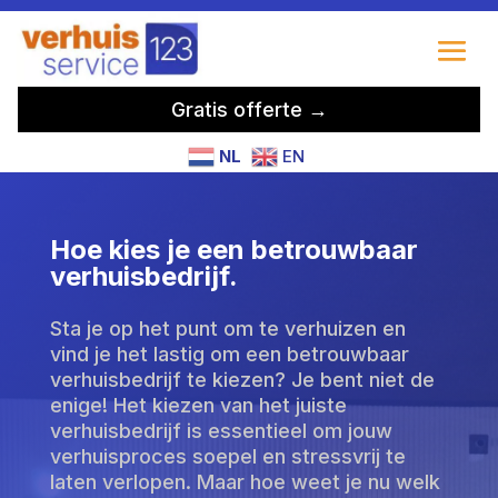
Gratis offerte →
NL
EN
Hoe kies je een betrouwbaar
verhuisbedrijf.
Sta je op het punt om te verhuizen en
vind je het lastig om een betrouwbaar
verhuisbedrijf te kiezen? Je bent niet de
enige! Het kiezen van het juiste
verhuisbedrijf is essentieel om jouw
verhuisproces soepel en stressvrij te
laten verlopen. Maar hoe weet je nu welk